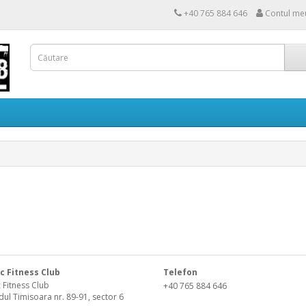
+40 765 884 646
Contul me
c Fitness Club
Telefon
 Fitness Club
+40 765 884 646
ul Timisoara nr. 89-91, sector 6