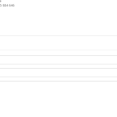
a
65 884 646